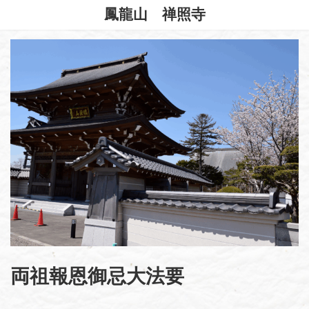
コ
ナ
鳳龍山 禅照寺
ン
ビ
テ
ゲ
ン
ー
ツ
シ
へ
ョ
ス
ン
キ
に
ッ
移
プ
動
両祖報恩御忌大法要