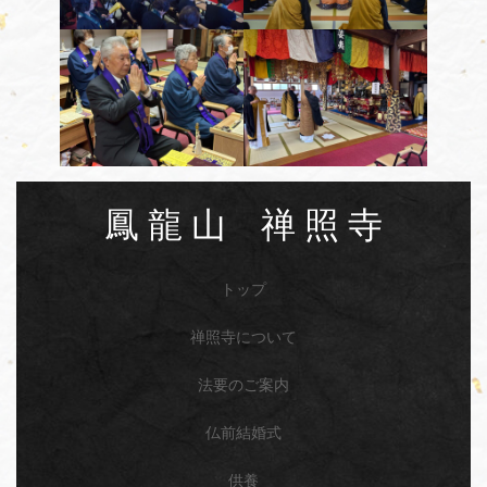
鳳 龍 山 禅 照 寺
トップ
禅照寺について
法要のご案内
仏前結婚式
供養