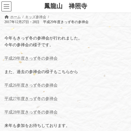
コ
ナ
鳳龍山 禅照寺
ン
ビ
テ
ゲ
ホーム
キッズ参禅会
ン
ー
2017年12月27日・28日 平成29年度きっず冬の参禅会
ツ
シ
へ
ョ
ス
ン
今年もきっず冬の参禅会が行われました。
キ
に
ッ
移
今年の参禅会の様子です。
プ
動
平成29年度きっず冬の参禅会
また、過去の参禅会の様子もこちらから
平成26年度きっず冬の参禅会
平成27年度きっず冬の参禅会
平成28年度きっず冬の参禅会
来年も参加をお待ちしております。