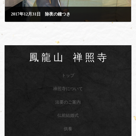
2017年12月31日 除夜の鐘つき
2017年12月31日
鳳 龍 山 禅 照 寺
トップ
禅照寺について
法要のご案内
仏前結婚式
供養